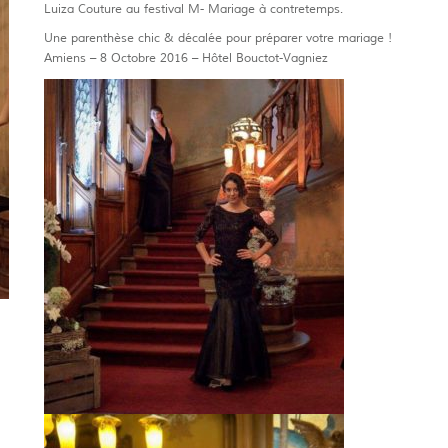
Luiza Couture au festival M- Mariage à contretemps.
Une parenthèse chic & décalée pour préparer votre mariage !
Amiens – 8 Octobre 2016 – Hôtel Bouctot-Vagniez