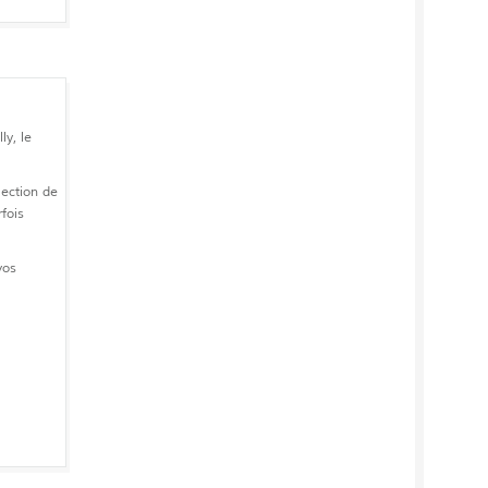
ly, le
lection de
fois
vos