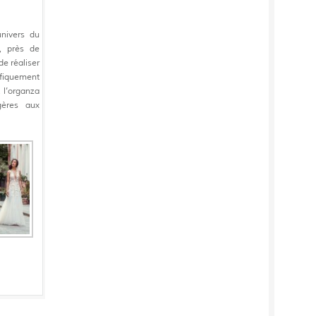
nivers du
, près de
e réaliser
ifiquement
, l’organza
gères aux