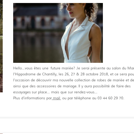
Hello…vous êtes une future mariée? Je serai présente au salon du Ma
l’Hippodrome de Chantilly, les 26, 27 & 28 octobre 2018, et ce sera po
l’occasion de découvrir ma nouvelle collection de robes de mariée et de
ainsi que des accessoires de mariage. Il y aura possibilité de faire des
essayages sur place… mais que sur rendez-vous…
Plus d’informations par
mail
ou par téléphone au 03 44 60 29 70.