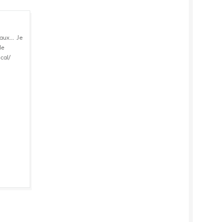
niaux… Je
le
cal/