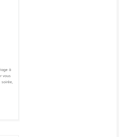
riage à
ur vous
 soirée,