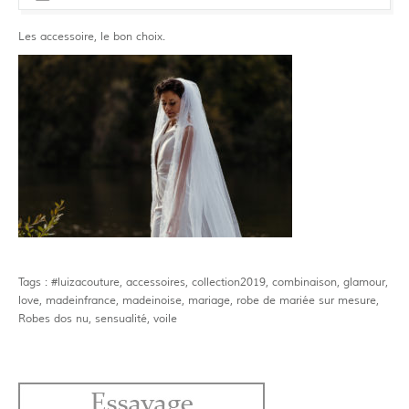
Les accessoire, le bon choix.
Tags :
#luizacouture
,
accessoires
,
collection2019
,
combinaison
,
glamour
,
love
,
madeinfrance
,
madeinoise
,
mariage
,
robe de mariée sur mesure
,
Robes dos nu
,
sensualité
,
voile