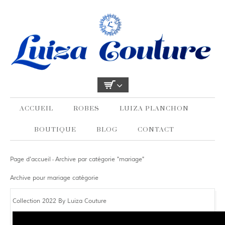
ACCUEIL
ROBES
LUIZA PLANCHON
BOUTIQUE
BLOG
CONTACT
Page d'accueil
Archive par catégorie "mariage"
›
Archive pour mariage catégorie
Collection 2022 By Luiza Couture